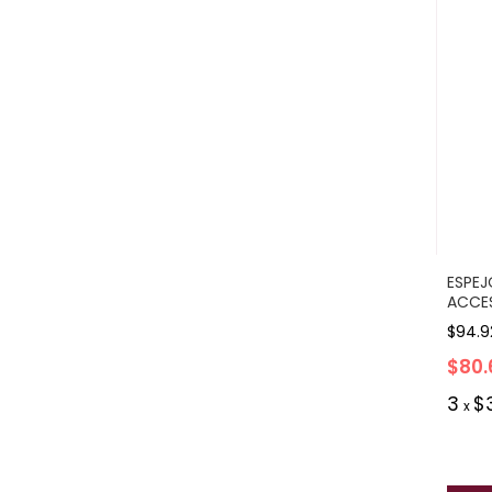
ESPEJ
ACCES
$94.9
$80.
3
$
x