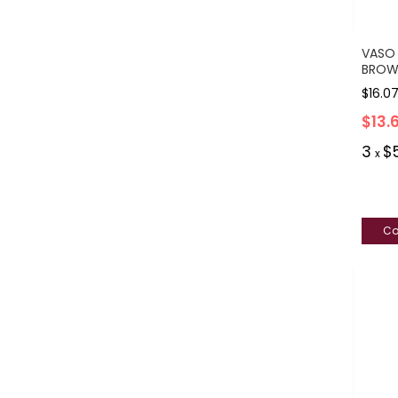
VASO 
BROW
$16.0
$13.
3
$
x