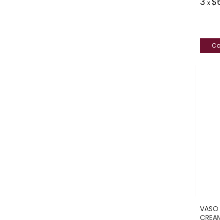
3
$
x
VASO 
CREAM