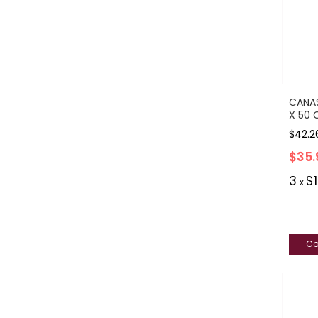
CANAS
X 50 
$42.2
$35.
3
$
x