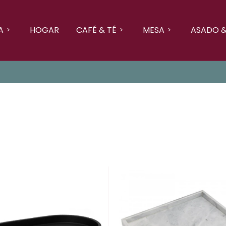
A
HOGAR
CAFÉ & TÉ
MESA
ASADO &