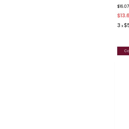
$16.0
$13.
3
$
x