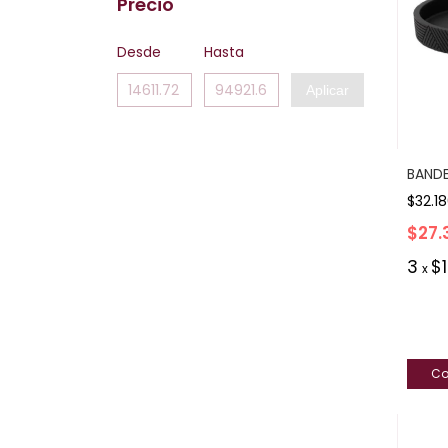
Precio
Desde
Hasta
Aplicar
BANDE
$32.1
$27.
3
$
x