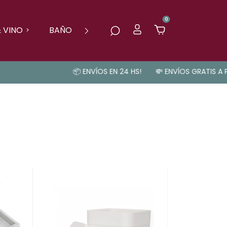
0
 VINO
BAÑO
LO NUEVO!
📦 ENVÍOS EN 24 HS!
💸 ENVÍOS GRATIS A PARTIR DE 