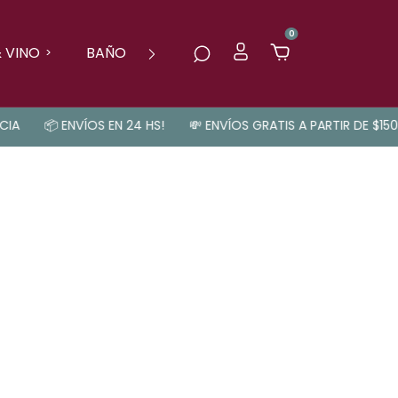
0
 VINO
BAÑO
LO NUEVO!
A
📦 ENVÍOS EN 24 HS!
💸 ENVÍOS GRATIS A PARTIR DE $150.0