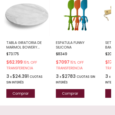
TABLA GIRATORIA DE
ESPATULA FUNNY
SET D
MARMOL BOWERY
SILICONA
BAMB
DIAM 30 CMS
CON 
$73.175
$8349
$20.
$62.199
$7097
$17.
15% OFF
15% OFF
TRANSFERENCIA
TRANSFERENCIA
TRAN
3
$24.391
3
$2783
3
$
x
CUOTAS
x
CUOTAS SIN
x
SIN INTERÉS
INTERÉS
INTER