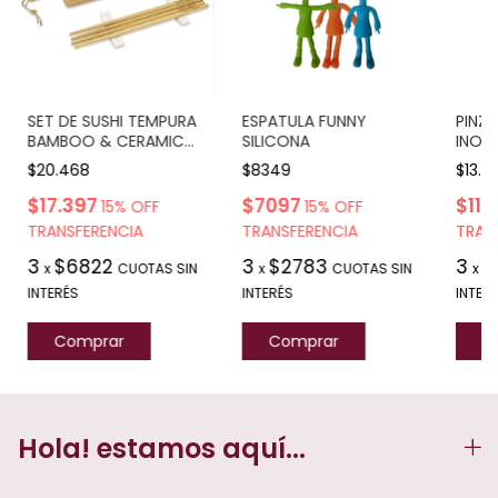
SET DE SUSHI TEMPURA
ESPATULA FUNNY
PINZ
BAMBOO & CERAMIC
SILICONA
INOX
CON PALITOS
PRO 
$20.468
$8349
$13.2
$17.397
$7097
$11.
15% OFF
15% OFF
TRANSFERENCIA
TRANSFERENCIA
TRAN
3
$6822
3
$2783
3
$
x
CUOTAS SIN
x
CUOTAS SIN
x
INTERÉS
INTERÉS
INTER
Hola! estamos aquí...